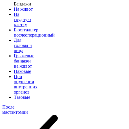
Бандажи
На живот
На
грудную
клетку
Бюстгальтер
послеоперационный
Для
головы и
лица
Грыжевые
бандажи
на живот
Паховые
При
опущении
внутренних
органов
Тазовые
После
мастэктомии