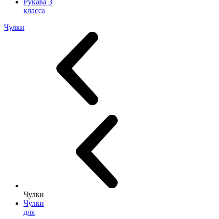
Рукава 3
класса
Чулки
Чулки
Чулки
для