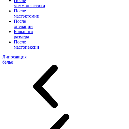
После
маммопластики
После
мастэктомии
После
операции
Большого
размера
После
мастопексии
Липосакция
белье