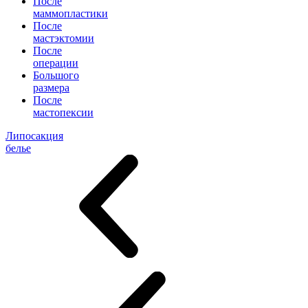
После
маммопластики
После
мастэктомии
После
операции
Большого
размера
После
мастопексии
Липосакция
белье