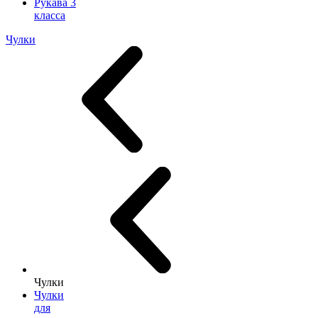
Рукава 3
класса
Чулки
Чулки
Чулки
для