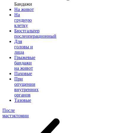
Бандажи
На живот
На
грудную
клетку
Бюстгальтер
послеоперационный
Для
головы и
лица
Грыжевые
бандажи
на живот
Паховые
При
опущении
внутренних
органов
Тазовые
После
мастэктомии