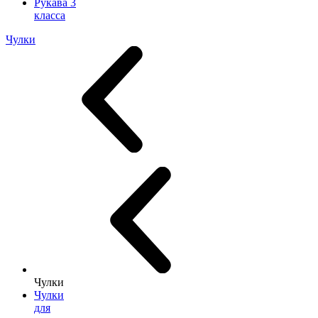
Рукава 3
класса
Чулки
Чулки
Чулки
для