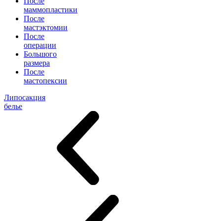
После
маммопластики
После
мастэктомии
После
операции
Большого
размера
После
мастопексии
Липосакция
белье