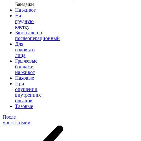
Бандажи
На живот
На
грудную
клетку
Бюстгальтер
послеоперационный
Для
головы и
лица
Грыжевые
бандажи
на живот
Паховые
При
опущении
внутренних
органов
Тазовые
После
мастэктомии