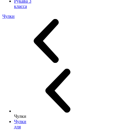
Рукава 3
класса
Чулки
Чулки
Чулки
для