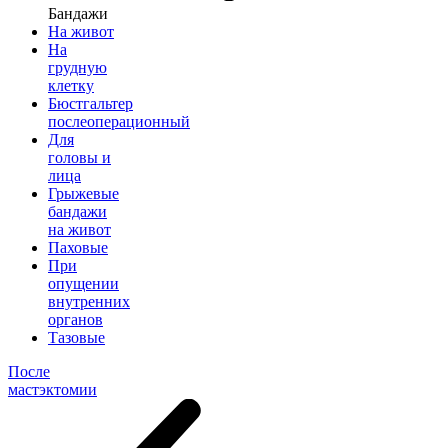
Бандажи
На живот
На
грудную
клетку
Бюстгальтер
послеоперационный
Для
головы и
лица
Грыжевые
бандажи
на живот
Паховые
При
опущении
внутренних
органов
Тазовые
После
мастэктомии