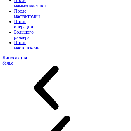
После
маммопластики
После
мастэктомии
После
операции
Большого
размера
После
мастопексии
Липосакция
белье