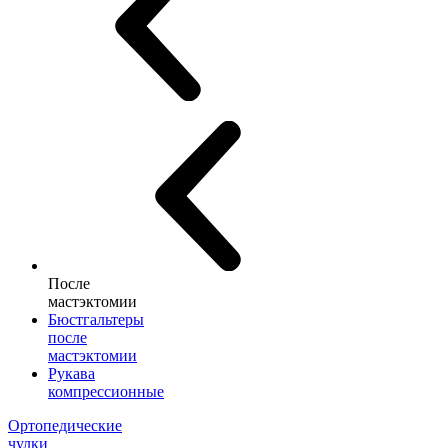
После
мастэктомии
Бюстгальтеры
после
мастэктомии
Рукава
компрессионные
Ортопедические
чулки