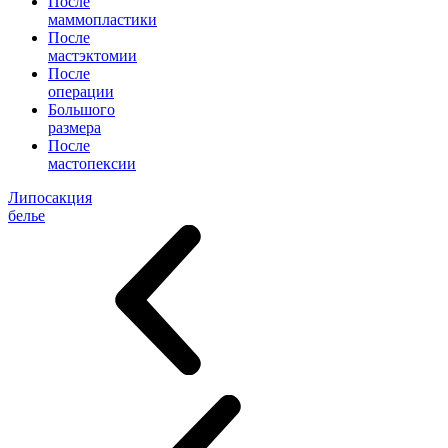
После
маммопластики
После
мастэктомии
После
операции
Большого
размера
После
мастопексии
Липосакция
белье