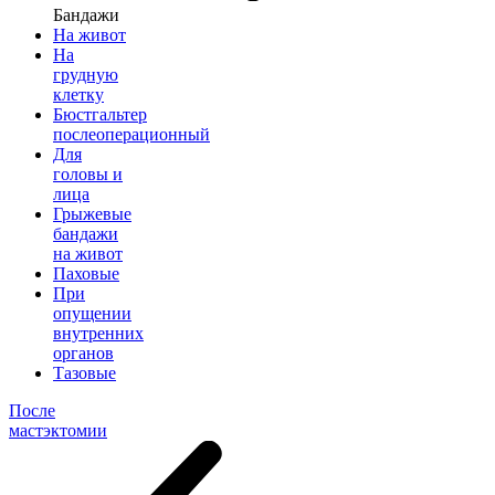
Бандажи
На живот
На
грудную
клетку
Бюстгальтер
послеоперационный
Для
головы и
лица
Грыжевые
бандажи
на живот
Паховые
При
опущении
внутренних
органов
Тазовые
После
мастэктомии