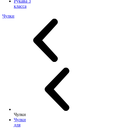
Рукава 3
класса
Чулки
Чулки
Чулки
для