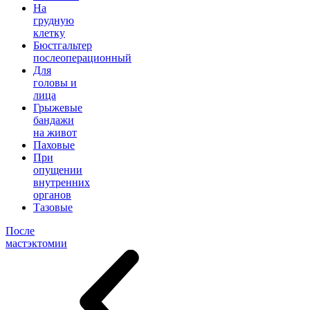
На
грудную
клетку
Бюстгальтер
послеоперационный
Для
головы и
лица
Грыжевые
бандажи
на живот
Паховые
При
опущении
внутренних
органов
Тазовые
После
мастэктомии