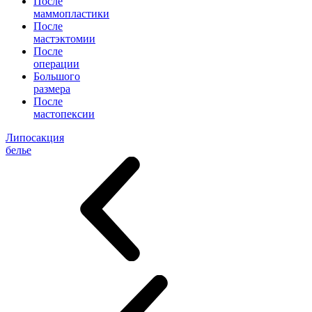
После
маммопластики
После
мастэктомии
После
операции
Большого
размера
После
мастопексии
Липосакция
белье