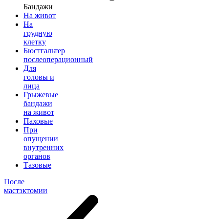
Бандажи
На живот
На
грудную
клетку
Бюстгальтер
послеоперационный
Для
головы и
лица
Грыжевые
бандажи
на живот
Паховые
При
опущении
внутренних
органов
Тазовые
После
мастэктомии