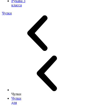
Рукава 3
класса
Чулки
Чулки
Чулки
для