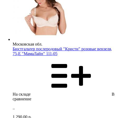
Московская обл.
Бюстгальтер послеродовый "Кристи" розовые вензеля,
75-Е "МамаЛайн" 111-05
На складе
В
сравнение
..
1 290.00
р.