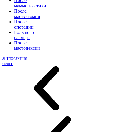
После
маммопластики
После
мастэктомии
После
операции
Большого
размера
После
мастопексии
Липосакция
белье