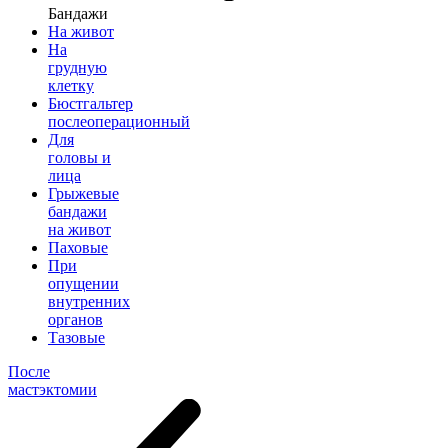
Бандажи
На живот
На
грудную
клетку
Бюстгальтер
послеоперационный
Для
головы и
лица
Грыжевые
бандажи
на живот
Паховые
При
опущении
внутренних
органов
Тазовые
После
мастэктомии