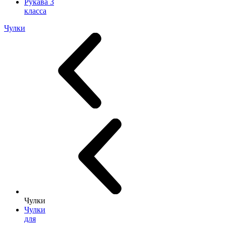
Рукава 3
класса
Чулки
Чулки
Чулки
для