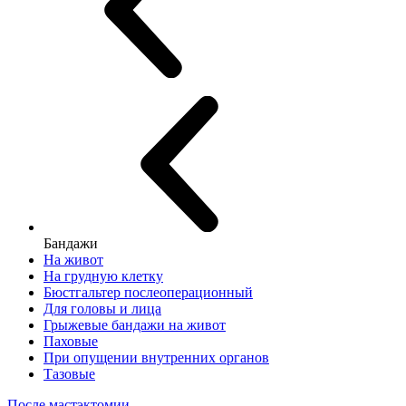
Бандажи
На живот
На грудную клетку
Бюстгальтер послеоперационный
Для головы и лица
Грыжевые бандажи на живот
Паховые
При опущении внутренних органов
Тазовые
После мастэктомии