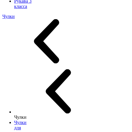
Рукава 3
класса
Чулки
Чулки
Чулки
для