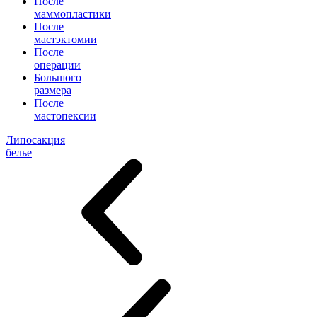
После
маммопластики
После
мастэктомии
После
операции
Большого
размера
После
мастопексии
Липосакция
белье