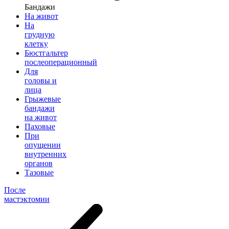
Бандажи
На живот
На
грудную
клетку
Бюстгальтер
послеоперационный
Для
головы и
лица
Грыжевые
бандажи
на живот
Паховые
При
опущении
внутренних
органов
Тазовые
После
мастэктомии