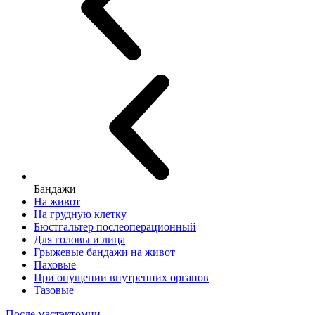
Бандажи
На живот
На грудную клетку
Бюстгальтер послеоперационный
Для головы и лица
Грыжевые бандажи на живот
Паховые
При опущении внутренних органов
Тазовые
После мастэктомии