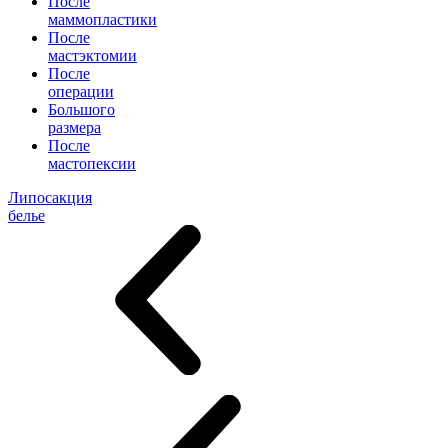
После
маммопластики
После
мастэктомии
После
операции
Большого
размера
После
мастопексии
Липосакция
белье