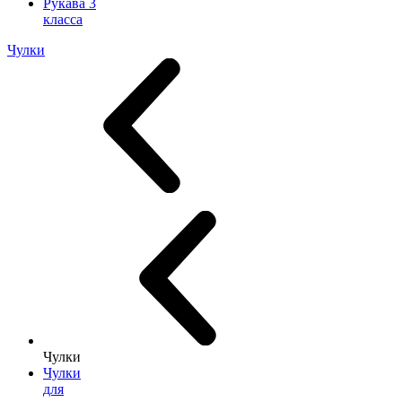
Рукава 3
класса
Чулки
Чулки
Чулки
для