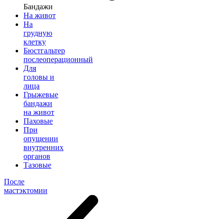
Бандажи
На живот
На
грудную
клетку
Бюстгальтер
послеоперационный
Для
головы и
лица
Грыжевые
бандажи
на живот
Паховые
При
опущении
внутренних
органов
Тазовые
После
мастэктомии